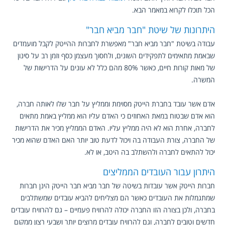
הכל תוכלו לקרוא במאמר הבא.
היתרונות של שיטת "חבר מביא חבר"
עבודה בשיטת "חבר מביא חבר" מאפשרת לחברות ההייטק לקבל מועמדים
שבאמת מתאימים לתפקידים השונים, ולחסוך מעצמן כסף וזמן רב על סינון
של מאות קורות חיים, כאשר 80% מהם כלל לא עונים על הדרישות של
המשרה.
אדם אשר עובד בחברת הייטק מסוימת וממליץ על חבר שלו לאותה חברה,
הוא אדם שבטוח במאת האחוזים כי האדם עליו הוא ממליץ באמת מתאים
לחברה, אחרת הוא לא היה ממליץ עליו. האדם הממליץ מכיר את הדרישות
של החברה, צורת העבודה בה ויכול לדעת טוב יותר האם האדם שהוא מכיר
יכול להתאים לחברה ולהשתלב בה היטב, או לא.
היתרון עבור העובדים הממליצים
חברות הייטק אשר עובדות בשיטה של חבר מביא חבר הייטק הינן חברות
שמתגמלות את העובדים כאשר הם מצליחים להביא עובדים שמשתלבים
בחברה, ולכן בצורה הזו החברה יכולה להרוויח פעמיים – גם להרוויח עובדים
חדשים וטובים לחברה, וגם להרוויח עובדים מרוצים יותר ושבעי רצון ממקום