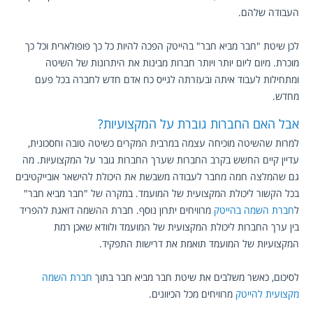
העבודה שלהם.
לכן שיטת "חבר מביא חבר" בהייטק הפכה להיות כל כך פופולארית וכל כך
מוכרת. מיום ליום יותר ויותר חברות מבינות את היתרונות של השיטה
ומתחילות לעבוד איתה ובעזרתה לגייס כח אדם חדש לחברה בכל פעם
מחדש.
אבל האם החברות גוברת על המקצועיות?
למרות שהשיטה מוכיחה עצמה במרבית המקרים כשיטה טובה וחסכונית,
עדיין קיים החשש בקרב החברות שערך החברות גובר על המקצועיות. מה
גם שהמלצה חמה מחבר לעבודה משבשת את היכולת להישאר אובייקטיבים
בכל הקשור ליכולת המקצועית של המועמד. במקרה של "חבר מביא חבר"
ל
חברת השמה בהייטק
מרוויחים יתרון נוסף. חברת ההשמה דואגת להפריד
בין ערך החברות ליכולת המקצועית של המועמד ולוודא שאכן רמת
המקצועיות של המועמד תואמת את דרישות התפקיד.
לסיכום, כאשר משלבים את שיטת חבר מביא חבר בתוך
חברת השמה
מקצועית להייטק
מרוויחים מכל הכיוונים.