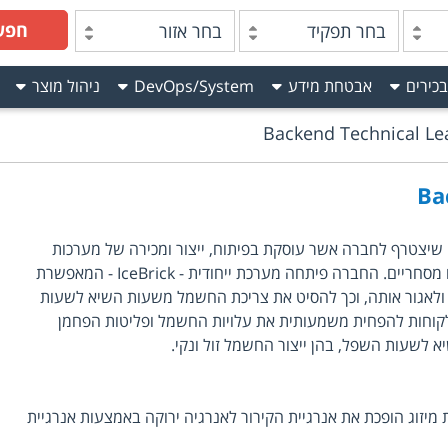
חפש
בחר תפקיד
בחר אזור
בכירים
אבטחת מידע
DevOps/System
ניהול מוצר
Backend Technical Le
Ba
דרוש/ה Backend Technical Lead שיצטרף לחברה אשר עוסקת בפיתוח, ייצור ומכירה של מערכות
לאגירת אנרגיה בצד הלקוח, בבניינים מסחריים. החברה פיתחה מערכת ייחודית - IceBrick - המאפשרת
ולאגור אותה, וכך להסיט את צריכת החשמל משעות השיא לשעות
וחות להפחית משמעותית את עלויות החשמל ופליטות הפחמן
לשעות השפל, בהן ייצור החשמל זול ונקי.
וג הופכת את אנרגיית הקירור לאנרגיה ירוקה באמצעות אנרגיית