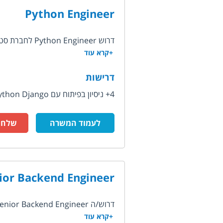
Python Engineer
דרוש Python Engineer לחברת סטארט-אפ בתחום הסייבר המפתחת פתרונות לאבטחת נכסי הארגון...
+קרא עוד
דרישות
4+ ניסיון בפיתוח עם Python Django - יתרון! Cloud environments...
לעמוד המשרה
שלח ק
ior Backend Engineer
דרוש/ה Senior Backend Engineer לחברת סטארט אפ אשר מפתחת פלטפורמה שמבצעת אינטגרציה...
+קרא עוד