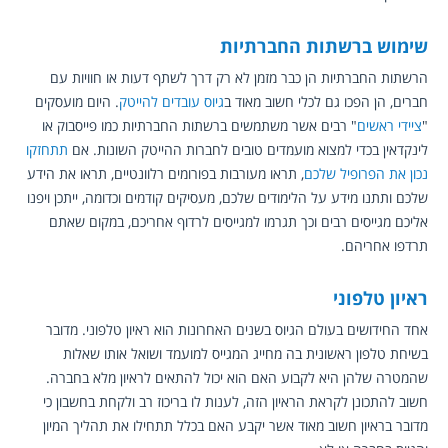
שימוש ברשתות החברתיות
הרשתות החברתיות הן כבר מזמן לא רק דרך לשתף דעות או חוויות עם 
חברים, הן הפכו גם לכלי חשוב מאוד ב
גיוס עובדים להייטק
. היום מועסקים 
"
ציידי ראשים
" רבים אשר משתמשים ברשתות החברתיות כמו פייסבוק או 
לינקדאין בכדי למצוא מועמדים טובים לחברות ההייטק השונות. אם 
תתחזקו 
נכון את הפרופיל שלכם
, תראו מעורבות בפורומים רלוונטיים, תראו את הידע 
שלכם ותתנו מידע על הלימודים שלכם, מעסיקים קודמים וכדומה, ייתכן ויפנו 
אליכם מגייסים רבים וכך תגרמו למגייסים לרדוף אחריכם, במקום שאתם 
תרדפו אחריהם.
ראיון טלפוני
אחד החידושים בעולם הגיוס בשנים האחרונות הוא ראיון טלפוני. מדובר 
בשיחת טלפון ראשונית בה מחייג המגייס למועמד ושואל אותו שאלות 
שהמטרה שלהן היא לקבוע האם הוא יכול להתאים לראיון מלא בחברה. 
חשוב להתכונן לקראת הראיון הזה, לענות לו בריכוז רב ולקחת בחשבון כי 
מדובר בראיון חשוב מאוד אשר יקבע האם בכלל תתחילו את תהליך המיון 