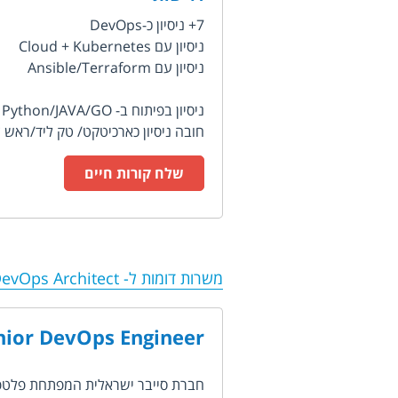
7+ ניסיון כ-DevOps
ניסיון עם Cloud + Kubernetes
ניסיון עם Ansible/Terraform
ניסיון בפיתוח ב- Python/JAVA/GO
חובה ניסיון כארכיטקט/ טק ליד/ראש צ
שלח קורות חיים
משרות דומות ל-
evOps Architect
nior DevOps Engineer
חברת סייבר ישראלית המפתחת פלטפורמה מבוססת AI שעושה תהליכים אוט