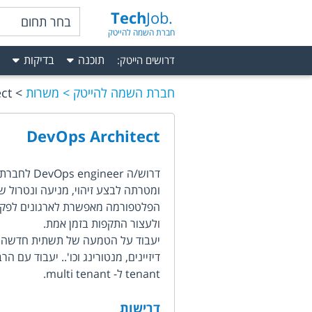
Tech
Job.
בחר תחום
חברת השמה להייטק
תוכנה
בדיקות
דרושים הייטק
:
חברת השמה להייטק
משרות
ct
DevOps Architect
ומטרתה לבצע זיהוי, מניעה ונטרול ש
הפלטפורמה מאפשרת לארגונים לפקח בא
ולעצור התקפות בזמן אמת.
tenant ל- multi tenant.
דרישות