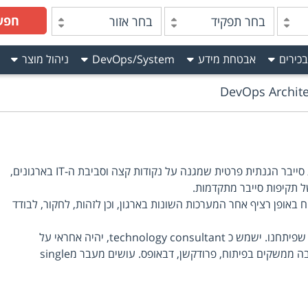
חפש
בחר תפקיד
בחר אזור
בכירים
אבטחת מידע
DevOps/System
ניהול מוצר
DevOps Archite
דרוש/ה DevOps engineer לחברת סייבר הגנתית פרטית שמגנה על נקודות קצה וסביבת ה-IT בארגונים,
ל תקיפות סייבר מתקדמות.
ופן רציף אחר המערכות השונות בארגון, וכן לזהות, לחקור, לבודד
יעבוד על הטמעה של תשתית חדשה שפיתחנו. ישמש כ technology consultant, יהיה אחראי על
דיזיינים, מנטורינג וכו'.. יעבוד עם הרבה ממשקים בפיתוח, פרודקשן, דבאופס. עושים מעבר מsingle