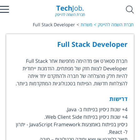
Tech
Job.
חברת השמה להייטק
חברת השמה להייטק
משרות
Full Stack Developer
Full Stack Developer
חברת סטארט אפ מדהימה מחפשת אחר Full Stack
Developer לצוות חזק של מפתחים. הזדמנות ייחודית
להיות חלק מהצלחה של חברה ולהתקדם יחד איתה
להצלחות חדשות. הפיתוח בטכנולוגיות המתקדמות ביותר.
דרישות
4+ שנות ניסיון בפיתוח ב- Java.
4+ שנות ניסיון בפיתוח Web Client Side.
ניסיון בפיתוח באמצעות JavaScript Framework - יתרון
ל- React.
תואר רלוונטי או יוצא יחידה טכנולוגית – חובה.