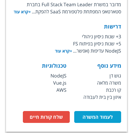
מדובר במשרת Full Stack Team Leader בחברת
סטארטאפ המפתחת פלטפורמת SaaS להפקת...
+קרא עוד
דרישות
3+ שנות ניסיון ניהולי
5+ שנות ניסיון בפיתוח FS
NodeJS עדיפות (אפשר...
+קרא עוד
מידע נוסף
טכנולוגיות
גוש דן
NodeJS
משרה מלאה
Vue.js
קו רכבת
AWS
איזון בין בית לעבודה
לעמוד המשרה
שלח קורות חיים