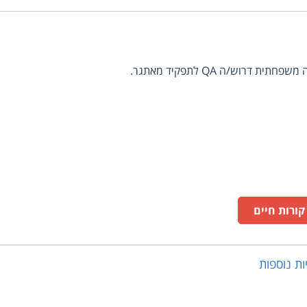
רוש/ה QA לתפקיד מאתגר.
ורות חיים
ות
נוספות