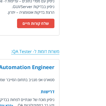
ניסיון עם מסדי נתונים – עדיפות ל- Oracle.
ניסיון בבדיקות GUI/Server.
הרצת בדיקות אוטומציה – יתרון.
שלח קורות חיים
משרות דומות ל-
QA Tester
:
Automation Engineer
סטארט אפ מגניב בתחום הסייבר שמפתח מערכת Saas לזיהוי, 
דרישות
ניסיון מוכח של שנתיים לפחות בבדיקו
ידע רב במתודולוגיות QA,...
+קרא עוד