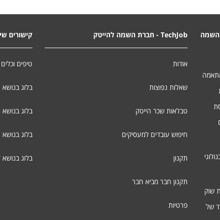
השמה
TechJob - חברת השמה להייטק
קישורים שימ
אודות
טיפים וכלים 
התאמה
שאלות נפוצות
בלוג בנושא 
סת
טבלאות שכר הייטק
בלוג בנושא ג
חיפוש עובדים למעסיקים
בלוג בנושא 
ולוגי
תקנון
בלוג בנושא 
תקנון חבר מביא חבר
ת שוק
פרטיות
ד של