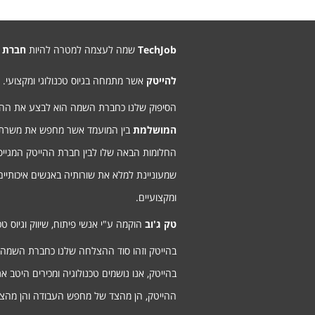
TechJob
שמה לעצמה למטרה להיות
חברת 
להייטק
אשר מתמחה בגיוס טכנולוגי ומקצועי.
הסיפוק שלנו כחברת השמה הוא לבצע את ה
המושלמת
בין המועמד אשר מחפש את משרת
החלומות הבאה שלו לבין חברת ההייטק המגיי
שמעוניינת למלא את שורותיה באנשים איכותיים
ומקצועיים.
טק ג'וב
הוקמה ע"י אנשי פיתוח, שיווק וגיוס טכנ
בהייטק וזהו סוד ההצלחה שלנו כחברת השמה
בהייטק, אנו נושמים טכנולוגיה ומכירים היטב א
ההייטק, הן מהצד של מחפש העבודה והן מהצ