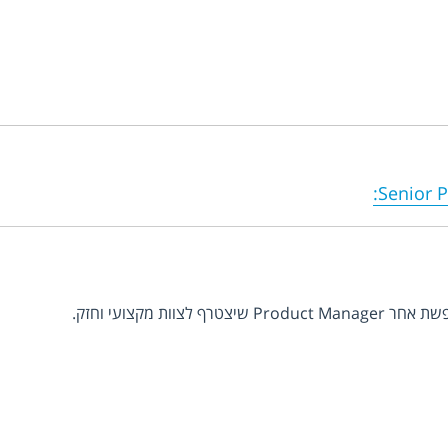
:
Senior 