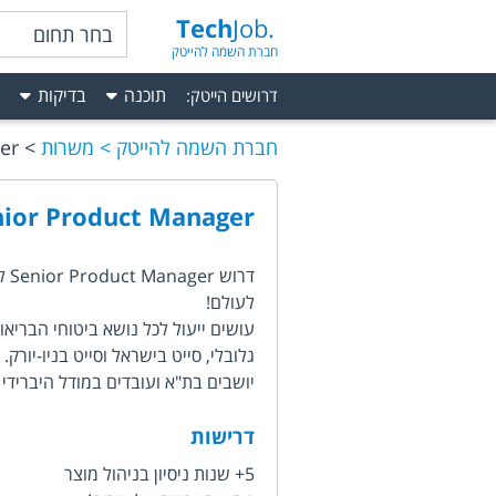
Tech
Job.
בחר תחום
חברת השמה להייטק
תוכנה
בדיקות
דרושים הייטק
:
חברת השמה להייטק
משרות
er
nior Product Manager
דר
לעולם!
עושים ייעול לכל נושא ביטוחי הבריאו
גלובלי, סייט בישראל וסייט בניו-יורק. B2B2C
יושבים בת"א ועובדים במודל היברידי 
דרישות
5+ שנות ניסיון בניהול מוצר