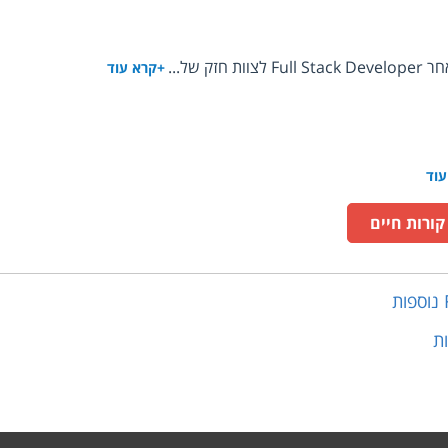
 של...
+קרא עוד
עוד
ורות חיים
נוספות
ת