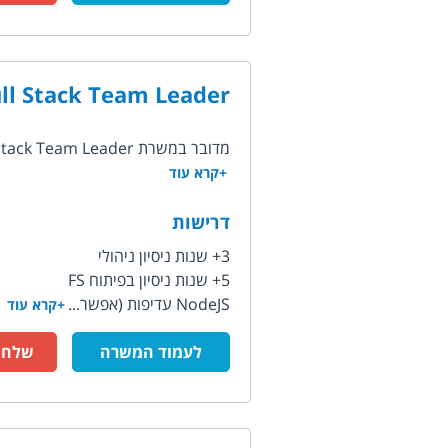
ll Stack Team Leader
מדובר במשרת Full Stack Team Leader בחברת סטארטאפ המפתחת פלטפורמת SaaS להפקת...
+קרא עוד
דרישות
3+ שנות ניסיון ניהולי
5+ שנות ניסיון בפיתוח FS
NodeJS עדיפות (אפשר...
+קרא עוד
לעמוד המשרה
שלח ק