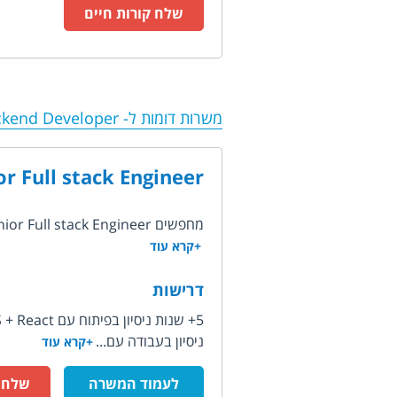
שלח קורות חיים
משרות דומות ל-
kend Developer
or Full stack Engineer
מחפשים Senior Full stack Engineer לסטארט-אפ צעיר המפתח פלטפורמה מבוססת AI המשמשת...
+קרא עוד
דרישות
5+ שנות ניסיון בפיתוח עם NodeJS + React
ניסיון בעבודה עם...
+קרא עוד
לעמוד המשרה
שלח ק