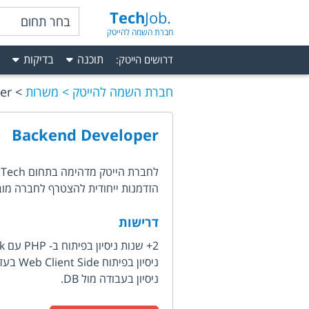
Tech
Job.
בחר תחום
חברת השמה להייטק
תוכנה
בדיקות
דרושים הייטק
:
חברת השמה להייטק
משרות
er
Backend Developer
לחברת הייטק מדהימה בתחום Ad Tech דרוש/ה מפתח/ת Web שיצטרף לצוות מפתחים חזק.
הזדמנות ייחודית להצטרף לחברה מובי
דרישות
2+ שנות ניסיון בפיתוח ב- PHP עם Framework כגון: Laravel, Symfony, CakePHP, Zend.
ניסיון בפיתוח Web Client Side בעזרת JavaScript Framework כגון: Angular, React.
ניסיון בעבודה מול DB.