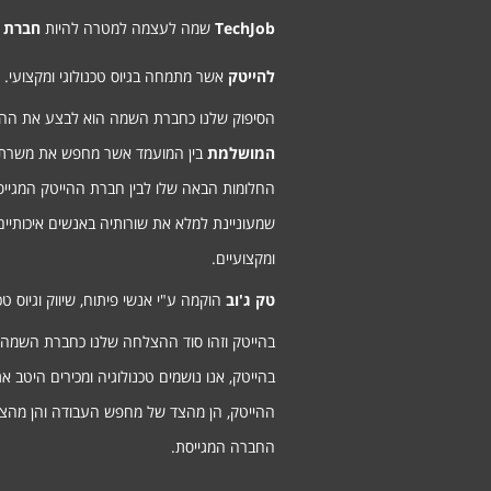
TechJob
שמה לעצמה למטרה להיות
חברת 
להייטק
אשר מתמחה בגיוס טכנולוגי ומקצועי.
הסיפוק שלנו כחברת השמה הוא לבצע את ה
המושלמת
בין המועמד אשר מחפש את משרת
החלומות הבאה שלו לבין חברת ההייטק המגיי
שמעוניינת למלא את שורותיה באנשים איכותיים
ומקצועיים.
טק ג'וב
הוקמה ע"י אנשי פיתוח, שיווק וגיוס טכנ
בהייטק וזהו סוד ההצלחה שלנו כחברת השמה
בהייטק, אנו נושמים טכנולוגיה ומכירים היטב א
ההייטק, הן מהצד של מחפש העבודה והן מהצ
החברה המגייסת.