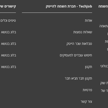
השמה
TechJob - חברת השמה להייטק
קישורים שימ
אודות
טיפים וכלים 
התאמה
שאלות נפוצות
בלוג בנושא 
סת
טבלאות שכר הייטק
בלוג בנושא ג
חיפוש עובדים למעסיקים
בלוג בנושא 
ולוגי
תקנון
בלוג בנושא 
תקנון חבר מביא חבר
ת שוק
פרטיות
ד של
צור קשר