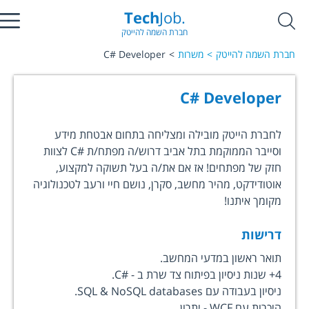
Tech
Job.
חברת השמה להייטק
חברת השמה להייטק
משרות
C# Developer
C# Developer
לחברת הייטק מובילה ומצליחה בתחום אבטחת מידע
וסייבר הממוקמת בתל אביב דרוש/ה מפתח/ת #C לצוות
חזק של מפתחים! אז אם את/ה בעל תשוקה למקצוע,
אוטודידקט, מהיר מחשב, סקרן, נושם חיי ורעב לטכנולוגיה
מקומך איתנו!
דרישות
תואר ראשון במדעי המחשב.
4+ שנות ניסיון בפיתוח צד שרת ב - #C.
ניסיון בעבודה עם SQL & NoSQL databases.
היכרות עם WCF - יתרון.