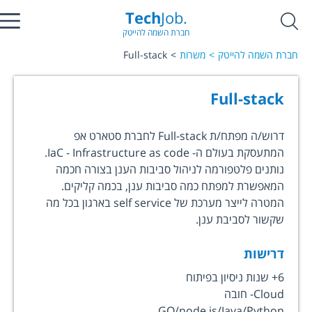
Tech
Job.
חברת השמה להייטק
חברת השמה להייטק
משרות
Full-stack
Full-stack
דרוש/ה מפתח/ת Full-stack לחברת סטארט אפ
המתעסקת בעולם ה- IaC - Infrastructure as code.
נותנים פלטפורמה לניהול סביבות הענן בצורה חכמה
המאפשרת למפתח כמה סביבות ענן, בכמה קליקים.
המטרה לייצר מערכת של self service בארגון בכל מה
שקשור לסביבת ענן.
דרישות
6+ שנות ניסיון בפיתוח
Cloud- חובה
GO/node.js/Java/Python