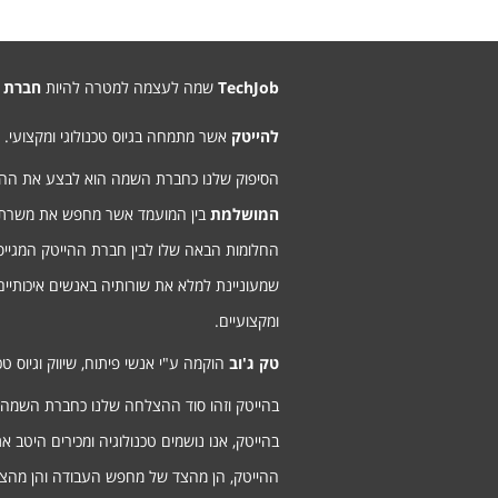
TechJob
שמה לעצמה למטרה להיות
חברת 
להייטק
אשר מתמחה בגיוס טכנולוגי ומקצועי.
הסיפוק שלנו כחברת השמה הוא לבצע את ה
המושלמת
בין המועמד אשר מחפש את משרת
החלומות הבאה שלו לבין חברת ההייטק המגיי
שמעוניינת למלא את שורותיה באנשים איכותיים
ומקצועיים.
טק ג'וב
הוקמה ע"י אנשי פיתוח, שיווק וגיוס טכנ
בהייטק וזהו סוד ההצלחה שלנו כחברת השמה
בהייטק, אנו נושמים טכנולוגיה ומכירים היטב א
ההייטק, הן מהצד של מחפש העבודה והן מהצ