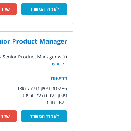
לעמוד המשרה
שלח ק
nior Product Manager
דרוש Senior Product Manager לחברת סטארט-אפ הפועלת בתחום הבריאות בארה"ב, עושים טוב...
+קרא עוד
דרישות
5+ שנות ניסיון בניהול מוצר
ניסיון בעבודה על יוזרים!
B2C - חובה
לעמוד המשרה
שלח ק