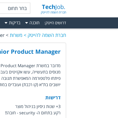
Tech
Job.
בחר תחום
חברת השמה להייטק
תוכנה
בדיקות
דרושים הייטק
:
חברת השמה להייטק
משרות
er
nior Product Manager
מנוסים בתעשייה, עשו אקזיטים בעבר!
פיתחו פלטפורמה המאפשרת תגובה בז
יושבים בת"א (קו רכבת) ועובדים במודל
דרישות
3+ שנות ניסיון בניהול מוצר
רקע בתחום ה- security - חובה!!