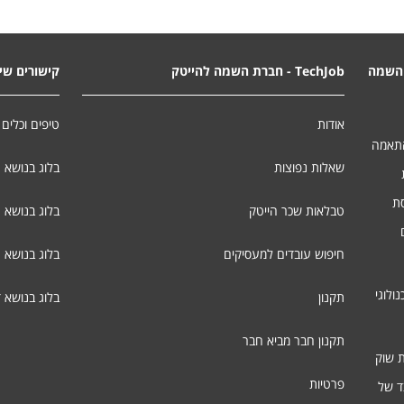
השמה
TechJob - חברת השמה להייטק
קישורים שימ
אודות
טיפים וכלים 
התאמה
שאלות נפוצות
בלוג בנושא 
סת
טבלאות שכר הייטק
בלוג בנושא ג
חיפוש עובדים למעסיקים
בלוג בנושא 
ולוגי
תקנון
בלוג בנושא 
תקנון חבר מביא חבר
ת שוק
פרטיות
ד של