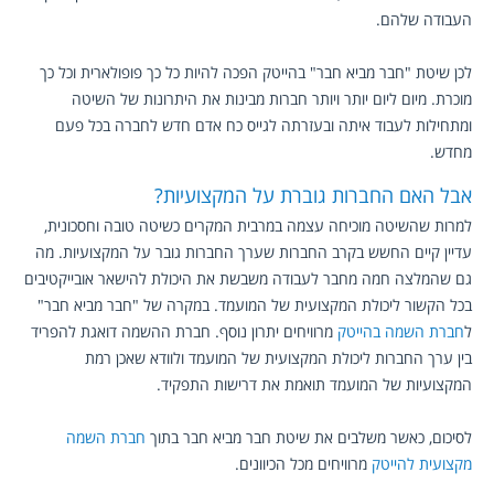
העבודה שלהם.
לכן שיטת "חבר מביא חבר" בהייטק הפכה להיות כל כך פופולארית וכל כך
מוכרת. מיום ליום יותר ויותר חברות מבינות את היתרונות של השיטה
ומתחילות לעבוד איתה ובעזרתה לגייס כח אדם חדש לחברה בכל פעם
מחדש.
אבל האם החברות גוברת על המקצועיות?
למרות שהשיטה מוכיחה עצמה במרבית המקרים כשיטה טובה וחסכונית,
עדיין קיים החשש בקרב החברות שערך החברות גובר על המקצועיות. מה
גם שהמלצה חמה מחבר לעבודה משבשת את היכולת להישאר אובייקטיבים
בכל הקשור ליכולת המקצועית של המועמד. במקרה של "חבר מביא חבר"
ל
חברת השמה בהייטק
מרוויחים יתרון נוסף. חברת ההשמה דואגת להפריד
בין ערך החברות ליכולת המקצועית של המועמד ולוודא שאכן רמת
המקצועיות של המועמד תואמת את דרישות התפקיד.
לסיכום, כאשר משלבים את שיטת חבר מביא חבר בתוך
חברת השמה
מקצועית להייטק
מרוויחים מכל הכיוונים.