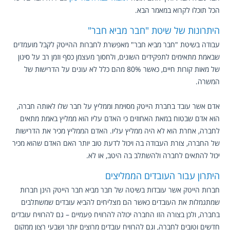
הכל תוכלו לקרוא במאמר הבא.
היתרונות של שיטת "חבר מביא חבר"
עבודה בשיטת "חבר מביא חבר" מאפשרת לחברות ההייטק לקבל מועמדים
שבאמת מתאימים לתפקידים השונים, ולחסוך מעצמן כסף וזמן רב על סינון
של מאות קורות חיים, כאשר 80% מהם כלל לא עונים על הדרישות של
המשרה.
אדם אשר עובד בחברת הייטק מסוימת וממליץ על חבר שלו לאותה חברה,
הוא אדם שבטוח במאת האחוזים כי האדם עליו הוא ממליץ באמת מתאים
לחברה, אחרת הוא לא היה ממליץ עליו. האדם הממליץ מכיר את הדרישות
של החברה, צורת העבודה בה ויכול לדעת טוב יותר האם האדם שהוא מכיר
יכול להתאים לחברה ולהשתלב בה היטב, או לא.
היתרון עבור העובדים הממליצים
חברות הייטק אשר עובדות בשיטה של חבר מביא חבר הייטק הינן חברות
שמתגמלות את העובדים כאשר הם מצליחים להביא עובדים שמשתלבים
בחברה, ולכן בצורה הזו החברה יכולה להרוויח פעמיים – גם להרוויח עובדים
חדשים וטובים לחברה, וגם להרוויח עובדים מרוצים יותר ושבעי רצון ממקום