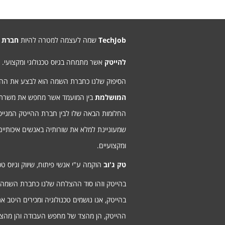
TechJob
שמה לעצמה למטרה להיות
חברת 
להייטק
אשר מתמחה בגיוס טכנולוגי ומקצועי.
הסיפוק שלנו כחברת השמה הוא לבצע את ה
המושלמת
בין המועמד אשר מחפש את משרת
החלומות הבאה שלו לבין חברת ההייטק המגיי
שמעוניינת למלא את שורותיה באנשים איכותיים
ומקצועיים.
טק ג'וב
הוקמה ע"י אנשי פיתוח, שיווק וגיוס טכנ
בהייטק וזהו סוד ההצלחה שלנו כחברת השמה
בהייטק, אנו נושמים טכנולוגיה ומכירים היטב א
ההייטק, הן מהצד של מחפש העבודה והן מהצ