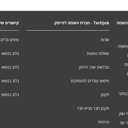
השמה
TechJob - חברת השמה להייטק
קישורים שימ
אודות
טיפים וכלים 
התאמה
שאלות נפוצות
בלוג בנושא 
סת
טבלאות שכר הייטק
בלוג בנושא ג
חיפוש עובדים למעסיקים
בלוג בנושא 
ולוגי
תקנון
בלוג בנושא 
תקנון חבר מביא חבר
ת שוק
פרטיות
ד של