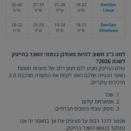
32-40
27-33
21-28
18-22
DevOps
Linux
ש"ח
ש"ח
ש"ח
ש"ח
28-32
25-29
19-24
18-21
DevOps
Windows
ש"ח
ש"ח
ש"ח
ש"ח
למה כ"כ חשוב להיות מעודכן בנתוני השכר בהייטק
לשנת
2026
?
עולם ההייטק מציע לכם מגוון רחב של משרות מפתות
כאשר הנטייה שלכם האם לקחת את המשרה מורכבת מ 3
מרכיבים עיקריים:
שכר
אפשרויות קידום
סיפוק עצמי ונתונים חברתיים
אפשר לדבר רבות על סעיפים אלו אך במאמר זה אנו
נתמקד בנושא השכר בהייטק.