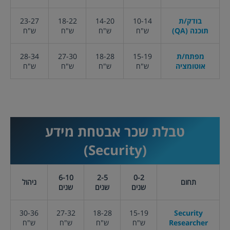
בודק/ת
10-14
14-20
18-22
23-27
תוכנה (QA)
ש"ח
ש"ח
ש"ח
ש"ח
מפתח/ת
15-19
18-28
27-30
28-34
אוטומציה
ש"ח
ש"ח
ש"ח
ש"ח
טבלת שכר
אבטחת מידע
(Security)
6-10
2-5
0-2
תחום
ניהול
שנים
שנים
שנים
30-36
27-32
18-28
15-19
Security
Researcher
ש"ח
ש"ח
ש"ח
ש"ח