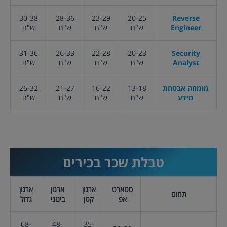
30-38
28-36
23-29
20-25
Reverse
Engineer
ש"ח
ש"ח
ש"ח
ש"ח
31-36
26-33
22-28
20-23
Security
Analyst
ש"ח
ש"ח
ש"ח
ש"ח
מומחה אבטחת
13-18
16-22
21-27
26-32
מידע
ש"ח
ש"ח
ש"ח
ש"ח
טבלת שכר
בכירים
סטארט
ארגון
ארגון
ארגון
תחום
אפ
קטן
בינוני
גדול
68-
48-
35-