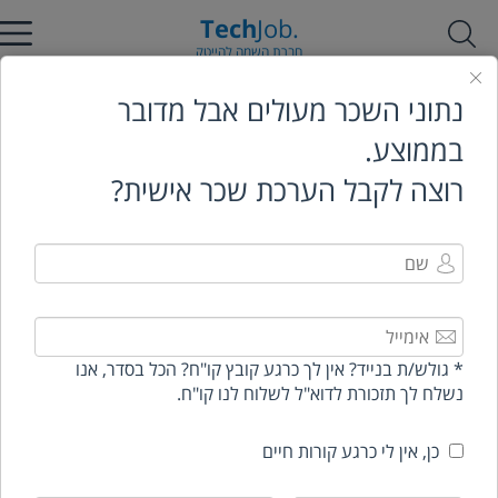
Tech
Job.
חברת השמה להייטק
חברת השמה להייטק
טבלאות שכר הייטק
תוכנה
נתוני השכר מעולים אבל מדובר
בממוצע.
סקר שכר הייטק
2026
-
תוכנה
רוצה לקבל הערכת שכר אישית?
6-10
2-5
0-2
תחום
ניהול
שנים
שנים
שנים
מפתח/ת
18-22
21-28
26-34
30-36
אלגוריתמים
ש"ח
ש"ח
ש"ח
ש"ח
* גולש/ת בנייד? אין לך כרגע קובץ קו"ח? הכל בסדר, אנו
28-36
27-33
18-28
16-20
מפתח/ת C
נשלח לך תזכורת לדוא"ל לשלוח לנו קו"ח.
ש"ח
ש"ח
ש"ח
ש"ח
כן, אין לי כרגע קורות חיים
28-36
27-33
18-28
16-20
מפתח/ת
C++
ש"ח
ש"ח
ש"ח
ש"ח