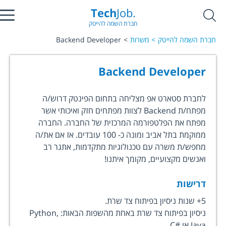
Tech
Job.
חברת השמה להייטק
חברת השמה להייטק
משרות
Backend Developer
Backend Developer
לחברת סטארט אפ מצליחה בתחום הפינטק דרוש/ה
מפתח/ת Backend לצוות מפתחים חזק ואיכותי אשר
מפתח את הפלטפורמה המרכזית של החברה. החברה
ממוקמת בתל אביב ומונה כ- 100 עובדים. אז אם את/ה
מחפש/ת משרה עם טכנולוגיות מתקדמות, אתגר רב
ואנשים מקצועיים, מקומך איתנו!
דרישות
5+ שנות ניסיון בפיתוח צד שרת.
ניסיון בפיתוח צד שרת באחת מהשפות הבאות: Python,
Java או #C.