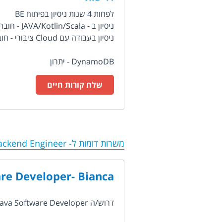
לפחות 4 שנות ניסיון בפיתוח BE
ניסיון ב - JAVA/Kotlin/Scala - חובה
ניסיון בעבודה עם Cloud ציבורי - חובה.
DynamoDB - יתרון
שלח קורות חיים
משרות דומות ל-
ackend Engineer
re Developer- Bianca
דרוש/ה Java Software Developer לחברת סייבר הגנתית פרטית שמגנה על נקודות קצה...