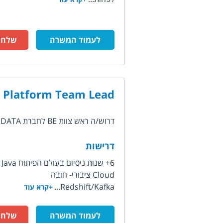
לעמוד המשרה
שלח ק
 Platform Team Lead
דרוש/ה ראש צוות BE לחברת DATA למדידת נתונים / ניתוחים עבור עולם...
דרישות
6+ שנות ניסיום בעולם הפיתוח Kotlin/Scala/ Java- חובה
Cloud ציבורי- חובה
Redshift/Kafka...
+קרא עוד
לעמוד המשרה
שלח ק