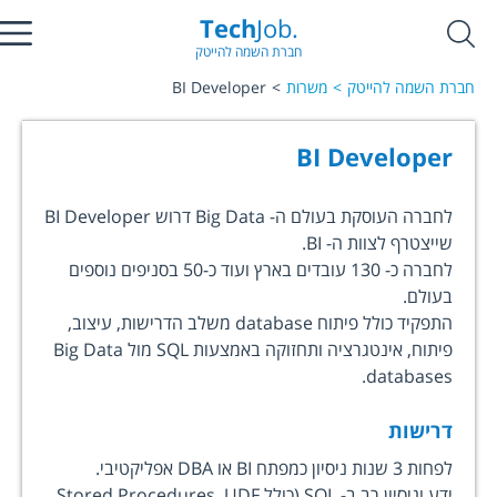
Tech
Job.
חברת השמה להייטק
חברת השמה להייטק
משרות
BI Developer
BI Developer
לחברה העוסקת בעולם ה- Big Data דרוש BI Developer
שייצטרף לצוות ה- BI.
לחברה כ- 130 עובדים בארץ ועוד כ-50 בסניפים נוספים
בעולם.
התפקיד כולל פיתוח database משלב הדרישות, עיצוב,
פיתוח, אינטגרציה ותחזוקה באמצעות SQL מול Big Data
databases.
דרישות
לפחות 3 שנות ניסיון כמפתח BI או DBA אפליקטיבי.
ידע וניסיון רב ב- SQL (כולל Stored Procedures, UDF