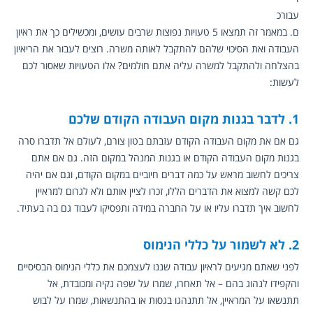
עבורכ
ם. במאמר זה תמצאו 5 טעויות נפוצות שרבים עושים, ומכשילים כך את ראיון 
העבודה ואת הסיכוי שלהם להתקבל לאותה משרה. רוצים לעבור את הריאיון 
בהצלחה ולהתקבל למשרה עליה אתם חולמים? אלו הטעויות שאסור לכם 
לעשות:
1. לדבר בגנות מקום העבודה הקודם שלכם
גם אם את מקום העבודה הקודם עזבתם בטון צורם, לעולם אל תדברו סרה 
בגנות מקום העבודה הקודם או בגנות המנהל במקום הזה. גם אם אתם 
צריכים לחשוב מראש על כמה דברים חיוביים במקום הקודם, וגם אם יהיה 
לכם קשה למצוא את הדברים הללו, זכרו לציין אותם ולא לגרום למראיין 
לחשוב איך תדברו עליו או על החברה במידה ותפסיקו לעבוד גם בה בעתיד.
2. לא לשמור על כללי הנימוס
לפני שאתם מגיעים לראיון עבודה שננו לעצמכם את כללי הנימוס הבסיסיים 
והקפידו לנהוג בהם – אל תאחרו, שמרו על שפה נקיה ומכובדת, אל 
תתנשאו על המראיין, אל תתנהגו בגסות או בהתנשאות, שמרו על לבוש 