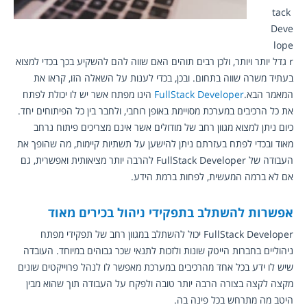
tack 
Deve
lope
r גדל יותר ויותר
, ולכן רבים תוהים האם שווה להם להשקיע בכך בכדי למצוא 
בעתיד משרה שווה בתחום. ובכן, בכדי לענות על השאלה הזו, קראו את 
המאמר הבא.
FullStack Developer
 הינו מפתח אשר יש לו יכולת לפתח 
את כל הרכיבים במערכת מסויימת באופן רוחבי, ולחבר בין כל הפיתוחים יחד. 
כיום ניתן למצוא מגוון רחב של מודולים אשר אינם מצריכים פיתוח נרחב 
מאוד ובכדי לפתח בעזרתם ניתן להישען על תשתיות קיימות, מה שהופך את 
העבודה של FullStack Developer להרבה יותר מציאותית ואפשרית, גם 
אם לא ברמה המעשית, לפחות ברמת הידע.
אפשרות להשתלב בתפקידי ניהול בכירים מאוד
FullStack Developer יכול להשתלב במגוון רחב של תפקידי מפתח 
ניהוליים בחברות הייטק שונות ולזכות לתנאי שכר גבוהים במיוחד. העובדה 
שיש לו ידע בכל אחד מהרכיבים במערכת מאפשר לו לנהל פרוייקטים שונים 
מקצה לקצה בצורה הרבה יותר טובה ולפקח על העבודה תוך שהוא מבין 
היטב מה מתרחש בכל פינה בה.