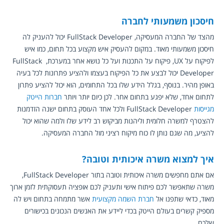
חיסכון משמעותי לחברה
מהצד של החברה המעסיקה, FullStack Developer יכול להעניק לה 
חיסכון משמעותי מאוד. במקום להעסיק איש מקצוע בכל תחום, כמו איש 
לפיקוח על UX, פיקוח על התכנות ועל כל נושא אחר במערכת, FullStack 
Developer יכול לבצע את כל הפיקוח בעצמו ולהציע פתרונות לכל בעיה 
באופן מהיר. בנוסף, בגלל הידע שלו בכל התחומים, הוא יכול להציע פתרון 
לתחום אחד, שלא יפגע בתחום אחר. לכן כיום יותר ויותר 
חברות הייטק 
מגייסות
 FullStack Developer ולכל אחד העוסק בתחום ישנה הזדמנות 
להצטרף למשרה חלומית וליהנות מביקוש רב לידע שלו ולמה שהוא יכול 
להציע, מה שגם נותן לו כוח מיקוח רציני מול החברה המעסיקה.
איך למצוא משרה איכותית וטובה?
אם אתם מחפשים משרה איכותית וטובה בתור FullStack Developer, 
משרה שתאפשר לכם פיתוח אישי ותעניק לכם אופציה תעסוקתית לזמן ארוך 
מאוד, כדאי שתפנו אל 
חברת השמה מקצועית
 אשר מתמחה בתחום ויש לה 
מספיק קשרים בעולם הייטק בכדי ליידע את האנשים הנכונים בכישורים 
שלכם.