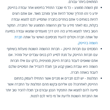
המתאים ביותר עבורם.
זמן השמה ממוצע – כל מי שכבר התחיל בחיפוש אחר עבודה בהייטק 
יודע כי זהו תהליך שיכול להיות ארוך ומורכב מאוד. אם אתם רוצים 
להיות בטוחים כי אתם בוחרים בחברה שתסייע לכם למצוא עבודה 
בקלות, נסו לאתר מידע על זמן ההשמה הממוצע של החברה. המקור 
הטוב ביותר למצוא מידע כזה הינו דרך מועמדים שמצאו עבודה בסיועה 
של אותה חברה ויכולים להעיד מניסיונם האישי על אותה 
חברת 
השמה בהייטק
.
הסכמים עם חברות הייטק – חברות ההשמה השונות פועלות בשיתוף 
עם חברות ההייטק על מנת לסייע להן בגיוס עובדים יעיל ומהיר. אם 
אתם שואפים לעבוד בחברת הייטק ספציפית, בדקו עם אילו חברות 
השמה היא עובדת באופן קבוע וכך תוכלו להגדיל את הסיכויים שלכם 
לעבוד באותה חברה.
המלצות - יש לכם חברים או מכרים אשר התחילו לעסוק בתחום 
ההייטק לאחרונה? פנו אליהם ובקשו מהם המלצות על החברה אשר 
סייעה להם למצוא את התפקיד הנכון עבורם וכך תוכלו להכיר טוב יותר 
את החברות השונות ולדעת אל מי כדאי לכם לפנות.