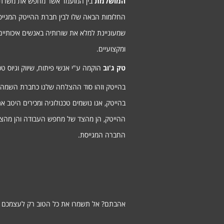
המושלמת
בין המועמד אשר מחפש את משרת
החלומות הבאה שלו לבין חברת ההייטק המגיי
שמעוניינת למלא את שורותיה באנשים איכותיים
ומקצועיים.
טק ג'וב
הוקמה ע"י אנשי פיתוח, שיווק וגיוס טכנ
בהייטק וזהו סוד ההצלחה שלנו כחברת השמה
בהייטק, אנו נושמים טכנולוגיה ומכירים היטב א
ההייטק, הן מהצד של מחפש העבודה והן מהצ
החברה המגייסת.
אהבתם? אל תשמרו את כל הטוב רק לעצמכם ;