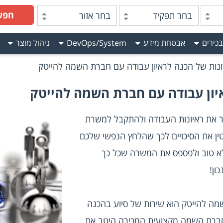
חפש
בחר תפקיד
בחר אזור
בכירים
אבטחת מידע
DevOps/System
ניהול מוצר
נות של הכנה לראיון עבודה עם חברת השמה להייטק
יון עבודה עם חברת השמה להייטק
רוצים להגדיל את הסיכוי שלכם לעבור את ראיונות העבודה ולהתקבל למשרת 
החלומות שלכם בהייטק? רוצים להקטין את הסיכויים לכך שהלחץ הנפשי שלכם 
בעקבות הריאיון יגרום לכם להראות לא טוב ולפספס את המשרה שכל כך 
ון!
מה להייטק
 הוא שירות של סיוע בהכנה 
לקראת ראיון העבודה. אם תפנו אל חברת השמה מקצועית המכירה היטב את 