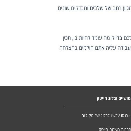
עליו. בראיונות עבודה בהייטק משולבות שאלות לוגיקה, מבחנים פסיכוטכניים, מבדקים קבוצתיים ועוד מגוון רחב של שלבים ומבדקים שונים 
 אשר תסייע לכם בהכנה מקצועית לפני הריאיון, תגיד לכם בדיוק מה עומד להיות בו, תכין 
אתכם היטב לקראתו ותאפשר לכם להיות בטוחים יותר בעצמכם ולעבור את השלבים הנדרשים בדרך לעבודה עליה אתם חולמים בהצלחה 
ושיים ובלוג הייטק
- כנסו עכשיו לבלוג של טק ג'וב
חברות השמה הייטק