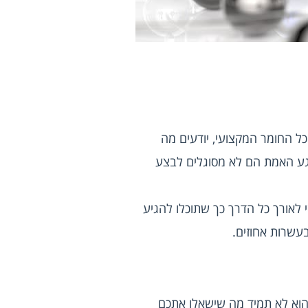
שלב אחד בהכנה לקראת ראיון העבודה הוא שלב ההכנה הנפשית. ישנם רבים אשר מכירים היטב את כל החומר המקצועי, יודעים מה 
לענות לכל שאלה ומסוגלים לפתור כל מבחן בדקות ספורות, אך הלחץ הנפשי משפיע עליהם מאוד וברגע האמת הם לא מסוגלים לבצע 
לכן, חברות השמה להייטק מסייעות לכל מועמד בהכנה נפשית נכונה, טיפים להתרכז ולהרגע וליווי אישי לאורך כל הדרך כך שתוכלו להגיע 
בעשרות אחוזים.
גם אם סיימתם לא מזמן את הלימודים שלכם, כאשר תגיעו לראיון עבודה בהייטק תגלו כי מה שלמדתם הוא לא תמיד מה שישאלו אתכם 