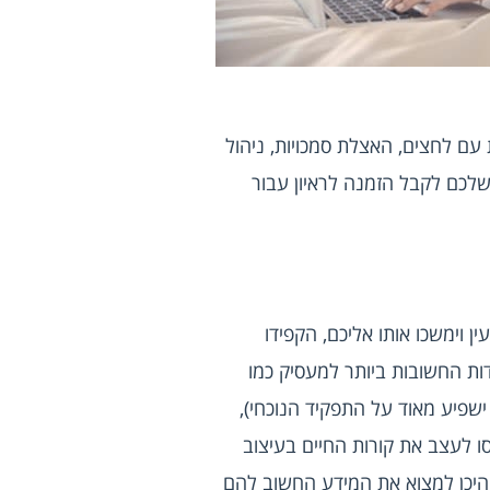
ויכולים להשפיע על התפקוד שלכם גם במשרה שכזו כמו למשל תפקידים הדורשים יצירתיות, התמודדות עם לחצים, האצלת סמכויות, ניהול 
עובדים וכדומה. כך תראו למעסיק כי אתם מתאימים למשרה לה אתם מגישים את קורות החיים, והסיכוי שלכם לקבל הזמנה לראיון עבור 
זכרו כי כל מעסיק עובר על עשרות קורות חיים, לכן אם אתם רוצים שקורות החיים שלכם יתפסו לו את העין וימשכו אותו אליכם, הקפידו 
לבנות את מסמך קורות החיים בצורה מסודרת ובמראה מקצועי. חשוב להדגיש בקורות החיים את הנקודות החשובות ביותר למעסיק כמו 
ניסיון תעסוקתי, שמות של מקומות עבודה קודמים (במיוחד אם מדובר בארגונים שהניסיון בעבודה בהם ישפיע מאוד על התפקיד הנוכחי), 
משך זמן העבודה בכל תפקיד או חברה, ידע בתוכנות מחשב ושפות שונות ושירות צבאי רלוונטי. אל תנסו לעצב את קורות החיים בעיצוב 
צעקני או "שובר מוסכמות". אמנם יש מעסיקים שימשכו אחר המראה השונה אך ישנם רבים שלא ידעו היכן למצוא את המידע החשוב להם 