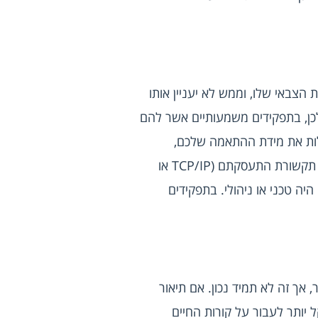
 את המעסיק לא ייעניין שניהלתם משמרת בבית קפה בתקופת השירות הצבאי שלו, וממש לא יעניין אותו 
מה ביצעתם בתפקיד הזה. מה שכן יכול לעניין אותו הוא תפקידים משמעותיים שביצעתם מאוחר יותר. לכן, בתפקידים משמעותיים אשר להם 
יש השפעה על היכולת שלכם לענות למשרה הנוכחית חשוב מאוד לפרט ולהדגיש כל דבר שיכול להעלות את מידת ההתאמה שלכם, 
למשל, אם אתם מחפשים עבודה כטכנאיי תקשורת נתונים ויש לכם ניסיון בתחום, ציינו באילו פרוטוקולי תקשורת התעסקתם (TCP/IP או 
UPD), על אילו רשתות (LAN/WAN), אם עבדתם בסביבת Windows או Linux והאם התפקיד שלכם היה טכני או ניהולי. בתפקידים 
רבים אשר מחפשים עבודה בהייטק בטוחים כי קורות חיים באנגלית גורמים להם להראות מקצועיים יותר, אך זה לא תמיד נכון. אם תיאור 
המשרה לא מופיע באנגלית, ואין שום דרישה לשלוח קו"ח באנגלית, היצמדו לשפה העברית. כך יהיה קל יותר לעבור על קורות החיים 