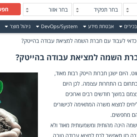
חפש
בחר תפקיד
בחר אזור
בכירים
אבטחת מידע
DevOps/System
ניהול מוצר
כדאי לעבוד עם חברת השמה למציאת עבודה בהייטק?
ברת השמה למציאת עבודה בהייטק?
 זה לא דבר פשוט. היום ישנן חברות הייטק רבות מאוד, 
אך גם מועמדים רבים מאוד, ומדובר בתחום בו התחרות עצומה. לכן היום 
מועמדים רבים, וטובים, מוצאים את עצמם במשך חודשים רבים וארוכים 
מחפשים אחר עבודה ולא באמת מצליחים למצוא משרה המתאימה לכישורים 
הם מחפשים.
לכן, במיוחד בעולם ההייטק, חברת השמה הינה מהותית ומשמעותית מאוד ולא 
כדאי לכם לוותר על עבודה איתה. חברה כזו תאפשר לכם למצוא עבודה טובה 