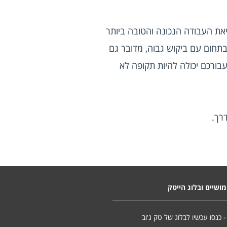
עוד סוג של ליווי שתקבלו מחברה שתעזור לכם למצוא עבודה בהייטק הוא ליווי אישי ונפשי. מעבר למציאת העבודה הנכונה והטובה ביותר 
עבורכם, אתם צריכים ליווי נפשי אשר הינו חשוב מאוד בתקופה הזו. כפי שכבר הזכרנו, למרות שמדובר בתחום עם ביקוש גבוה, מדובר גם 
בתחום עם תחרות רבה מאוד. ישנה תחרות עצומה בתחום ולכן התקופה עד למציאת העבודה הנכונה עבורכם יכולה להיות תקופה לא 
רך.
ושיים ובלוג הייטק
- כנסו עכשיו לבלוג של טק ג'וב