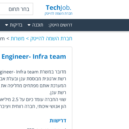
Tech
Job.
בחר תחום
חברת השמה להייטק
תוכנה
בדיקות
דרושים הייטק
:
חברת השמה להייטק
משרות
am
 Engineer- Infra team
רשת ארגונית מבוססת ענן ובעלת אבט
המערכת אותם מפתחים מחליפה את כ
רשת ענן.
שווי החברה עומד כיום על 2.5 מיליארד דולר.
הון אנושי איכותי, חברה רווחית ויציבה
דרישות