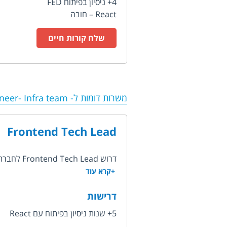
4+ ניסיון בפיתוח FED
React – חובה
שלח קורות חיים
משרות דומות ל-
neer- Infra team
Frontend Tech Lead
דרוש Frontend Tech Lead לחברת סטרטאפ ישראלית המפתחת את הפלטפורמה הפופולרית בעולם...
+קרא עוד
דרישות
5+ שנות ניסיון בפיתוח עם React