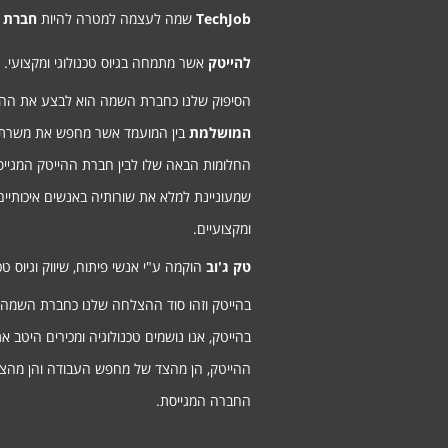
TechJob
שמה לעצמה למטרה להיות
חברת 
להייטק
אשר מתמחה בגיוס טכנולוגי ומקצועי.
הסיפוק שלנו כחברת השמה הוא לבצע את ה
המושלמת
בין המועמד אשר מחפש את משרת
החלומות הבאה שלו לבין חברת ההייטק המגיי
שמעוניינת למלא את שורותיה באנשים איכותיים
ומקצועיים.
טק ג'וב
הוקמה ע"י אנשי פיתוח, שיווק וגיוס טכנ
בהייטק וזהו סוד ההצלחה שלנו כחברת השמה
בהייטק, אנו נושמים טכנולוגיה ומכירים היטב א
ההייטק, הן מהצד של מחפש העבודה והן מהצ
החברה המגייסת.