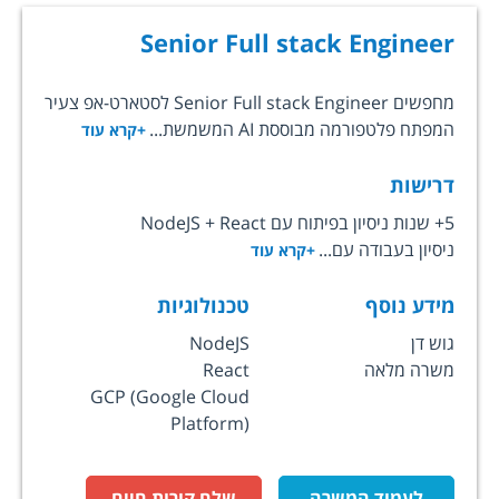
Senior Full stack Engineer
מחפשים Senior Full stack Engineer לסטארט-אפ צעיר
המפתח פלטפורמה מבוססת AI המשמשת...
+קרא עוד
דרישות
5+ שנות ניסיון בפיתוח עם NodeJS + React
ניסיון בעבודה עם...
+קרא עוד
מידע נוסף
טכנולוגיות
גוש דן
NodeJS
משרה מלאה
React
GCP (Google Cloud
Platform)
לעמוד המשרה
שלח קורות חיים