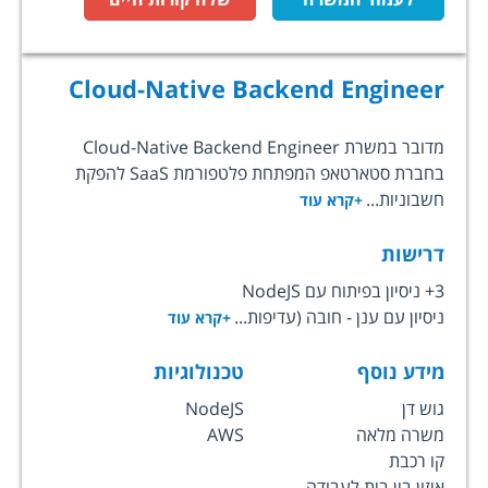
Cloud-Native Backend Engineer
מדובר במשרת Cloud-Native Backend Engineer
בחברת סטארטאפ המפתחת פלטפורמת SaaS להפקת
חשבוניות...
+קרא עוד
דרישות
3+ ניסיון בפיתוח עם NodeJS
ניסיון עם ענן - חובה (עדיפות...
+קרא עוד
מידע נוסף
טכנולוגיות
גוש דן
NodeJS
משרה מלאה
AWS
קו רכבת
איזון בין בית לעבודה