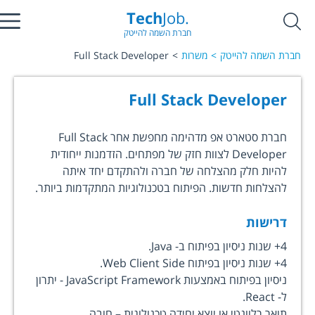
Tech
Job.
חברת השמה להייטק
חברת השמה להייטק
משרות
Full Stack Developer
Full Stack Developer
חברת סטארט אפ מדהימה מחפשת אחר Full Stack
Developer לצוות חזק של מפתחים. הזדמנות ייחודית
להיות חלק מהצלחה של חברה ולהתקדם יחד איתה
להצלחות חדשות. הפיתוח בטכנולוגיות המתקדמות ביותר.
דרישות
4+ שנות ניסיון בפיתוח ב- Java.
4+ שנות ניסיון בפיתוח Web Client Side.
ניסיון בפיתוח באמצעות JavaScript Framework - יתרון
ל- React.
תואר רלוונטי או יוצא יחידה טכנולוגית – חובה.