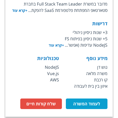
מדובר במשרת Full Stack Team Leader בחברת
סטארטאפ המפתחת פלטפורמת SaaS להפקת...
+קרא עוד
דרישות
3+ שנות ניסיון ניהולי
5+ שנות ניסיון בפיתוח FS
NodeJS עדיפות (אפשר...
+קרא עוד
מידע נוסף
טכנולוגיות
גוש דן
NodeJS
משרה מלאה
Vue.js
קו רכבת
AWS
איזון בין בית לעבודה
לעמוד המשרה
שלח קורות חיים