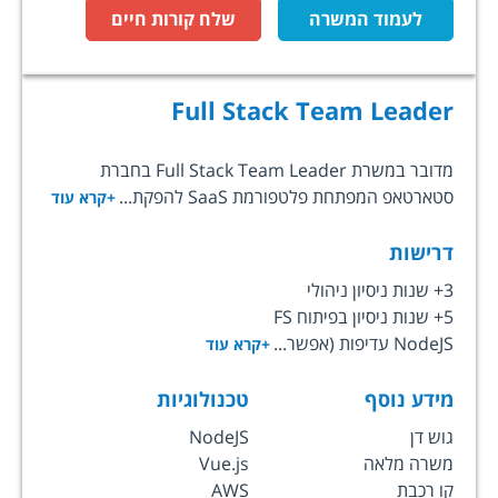
לעמוד המשרה
שלח קורות חיים
Full Stack Team Leader
מדובר במשרת Full Stack Team Leader בחברת
סטארטאפ המפתחת פלטפורמת SaaS להפקת...
+קרא עוד
דרישות
3+ שנות ניסיון ניהולי
5+ שנות ניסיון בפיתוח FS
NodeJS עדיפות (אפשר...
+קרא עוד
מידע נוסף
טכנולוגיות
גוש דן
NodeJS
משרה מלאה
Vue.js
קו רכבת
AWS