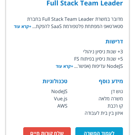
Full Stack Team Leader
מדובר במשרת Full Stack Team Leader בחברת
סטארטאפ המפתחת פלטפורמת SaaS להפקת...
+קרא עוד
דרישות
3+ שנות ניסיון ניהולי
5+ שנות ניסיון בפיתוח FS
NodeJS עדיפות (אפשר...
+קרא עוד
מידע נוסף
טכנולוגיות
גוש דן
NodeJS
משרה מלאה
Vue.js
קו רכבת
AWS
איזון בין בית לעבודה
לעמוד המשרה
שלח קורות חיים