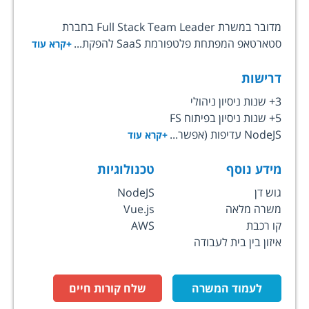
מדובר במשרת Full Stack Team Leader בחברת
סטארטאפ המפתחת פלטפורמת SaaS להפקת...
+קרא עוד
דרישות
3+ שנות ניסיון ניהולי
5+ שנות ניסיון בפיתוח FS
NodeJS עדיפות (אפשר...
+קרא עוד
מידע נוסף
טכנולוגיות
גוש דן
NodeJS
משרה מלאה
Vue.js
קו רכבת
AWS
איזון בין בית לעבודה
לעמוד המשרה
שלח קורות חיים