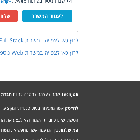
4+ שנות ניסיון בפיתוח Web...
+קרא 
לעמוד המשרה
שלח ק
לחץ כאן לצפייה במשרות
Full Stack
לחץ כאן לצפייה במשרות
Web
נוספו
TechJob
שמה לעצמה למטרה להיות
חברת 
להייטק
אשר מתמחה בגיוס טכנולוגי ומקצועי.
הסיפוק שלנו כחברת השמה הוא לבצע את ה
המושלמת
בין המועמד אשר מחפש את משרת
החלומות הבאה שלו לבין חברת ההייטק המגיי