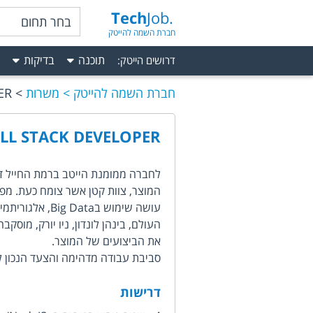
Tech
Job.
בחר תחום
חברת השמה להייטק
תוכנה
בדיקות
דרושים הייטק
:
חברת השמה להייטק
משרות
ER
LL STACK DEVELOPER
המוצר, צוות קטן אשר צומח כעת. מפ
העולם, בינהן לונדון, ניו יורק, מו
את הביצועים של המוצר.
סביבת עבודה מדהימה והצעד הנכון ל
דרישות