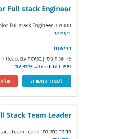
or Full stack Engineer
מחפשים Senior Full stack Engineer לסטארט-אפ צעיר המפתח פלטפורמה מבוססת AI המשמשת...
+קרא עוד
דרישות
5+ שנות ניסיון בפיתוח עם NodeJS + React
ניסיון בעבודה עם...
+קרא עוד
לעמוד המשרה
שלח ק
ll Stack Team Leader
מדובר במשרת Full Stack Team Leader בחברת סטארטאפ המפתחת פלטפורמת SaaS להפקת...