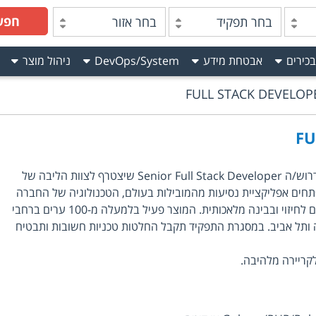
חפש
בחר תפקיד
בחר אזור
בכירים
אבטחת מידע
DevOps/System
ניהול מוצר
FULL STACK DEVELOP
FU
לחברה ממומנת הייטב ברמת החייל דרוש/ה Senior Full Stack Developer שיצטרף לצוות הליבה של
תחים אפליקציית נסיעות מהמובילות בעולם, הטכנולוגיה של החברה
עושה שימוש בBig Data, אלגוריתמים לחיזוי ובבינה מלאכותית. המוצר פעיל בלמעלה מ-100 ערים ברחבי
סקבה ותל אביב. במסגרת התפקיד תקבל החלטות טכניות חשובות ותבטיח
קריירה מלהיבה.