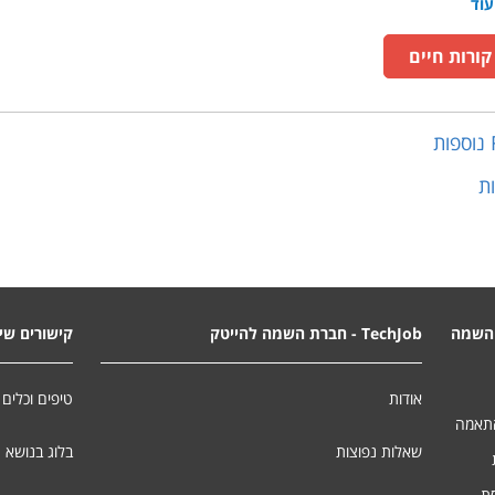
עוד
ורות חיים
נוספות
ת
השמה
TechJob - חברת השמה להייטק
קישורים שימ
אודות
טיפים וכלים 
התאמה
שאלות נפוצות
בלוג בנושא 
סת