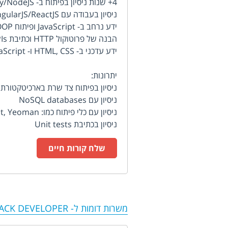
4+ שנות ניסיון בפיתוח ב- Golang /PHP/Ruby/NodeJS או דומה.
ניסיון בעבודה עם AngularJS/ReactJS או דומה - חובה.
ידע נרחב ב- JavaScript ופיתוח OOP ב- JavaScript.
הבנה של פרוטוקול HTTP וכתיבת Restful APIs.
ידע עדכני ב- HTML, CSS ו- JavaScript.
יתרונות:
ניסיון בפיתוח צד שרת בארכיטקטורת MVC.
ניסיון עם NoSQL databases
ניסיון עם כלי פיתוח כמו: Bower, Composer, Grunt, Yeoman
ניסיון בכתיבת Unit tests
שלח קורות חיים
משרות דומות ל-
TACK DEVELOPER