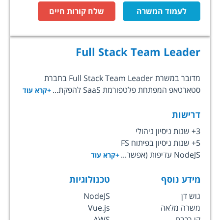
לעמוד המשרה
שלח קורות חיים
Full Stack Team Leader
מדובר במשרת Full Stack Team Leader בחברת
סטארטאפ המפתחת פלטפורמת SaaS להפקת...
+קרא עוד
דרישות
3+ שנות ניסיון ניהולי
5+ שנות ניסיון בפיתוח FS
NodeJS עדיפות (אפשר...
+קרא עוד
מידע נוסף
טכנולוגיות
גוש דן
NodeJS
משרה מלאה
Vue.js
קו רכבת
AWS