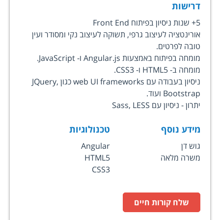
דרישות
5+ שנות ניסיון בפיתוח Front End
אורינטציה לעיצוב גרפי, תשוקה לעיצוב נקי ומסודר ועין
טובה לפרטים.
מומחה בפיתוח באמצעות Angular.js ו- JavaScript.
מומחה ב- HTML5 ו- CSS3.
ניסיון בעבודה עם web UI frameworks כגון JQuery,
Bootstrap ועוד.
יתרון - ניסיון עם Sass, LESS
מידע נוסף
טכנולוגיות
גוש דן
Angular
משרה מלאה
HTML5
CSS3
שלח קורות חיים