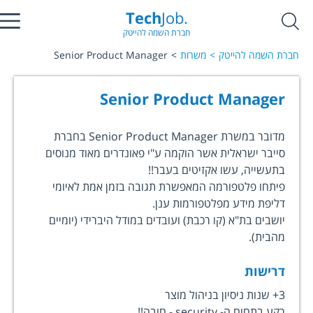
Tech
Job.
חברת השמה להייטק
חברת השמה להייטק
משרות
Senior Product Manager
Senior Product Manager
מדובר במשרת Senior Product Manager בחברת
סייבר ישראלית אשר הוקמה ע"י פאונדרים מאוד מנוסים
בתעשייה, עשו אקזיטים בעבר!!
פיתחו פלטפורמה המאפשרת תגובה בזמן אמת לאיומי
דליפת מידע מפלטפורמות ענן.
יושבים בת"א (קו רכבת) ועובדים במודל היברידי (יומיים
מהבית).
דרישות
3+ שנות ניסיון בניהול מוצר
רקע בתחום ה- security - חובה!!